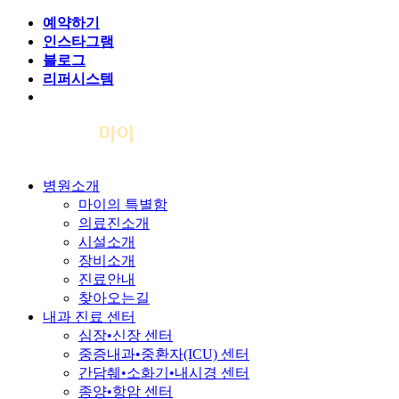
예약하기
인스타그램
블로그
리퍼시스템
병원소개
마이의 특별함
의료진소개
시설소개
장비소개
진료안내
찾아오는길
내과 진료 센터
심장•신장 센터
중증내과•중환자(ICU) 센터
간담췌•소화기•내시경 센터
종양•항암 센터