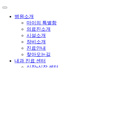
병원소개
마이의 특별함
의료진소개
시설소개
장비소개
진료안내
찾아오는길
내과 진료 센터
심장•신장 센터
중증내과•중환자 센터
간담췌•내시경 센터
종양•항암 센터
외과 진료 센터
일반•종양외과
정형외과 센터
신경외과 센터
응급수술 센터
영상진단 센터
방사선•투시